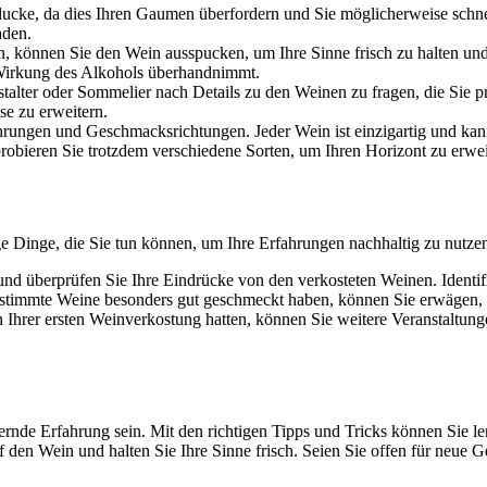
ucke, da dies Ihren Gaumen überfordern und Sie möglicherweise schn
aden.
, können Sie den Wein ausspucken, um Ihre Sinne frisch zu halten und 
 Wirkung des Alkohols überhandnimmt.
talter oder Sommelier nach Details zu den Weinen zu fragen, die Sie p
se zu erweitern.
hrungen und Geschmacksrichtungen. Jeder Wein ist einzigartig und kan
robieren Sie trotzdem verschiedene Sorten, um Ihren Horizont zu erwei
e Dinge, die Sie tun können, um Ihre Erfahrungen nachhaltig zu nutze
nd überprüfen Sie Ihre Eindrücke von den verkosteten Weinen. Identif
timmte Weine besonders gut geschmeckt haben, können Sie erwägen, d
Ihrer ersten Weinverkostung hatten, können Sie weitere Veranstaltung
rnde Erfahrung sein. Mit den richtigen Tipps und Tricks können Sie l
uf den Wein und halten Sie Ihre Sinne frisch. Seien Sie offen für neu